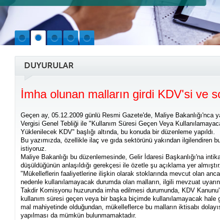
DUYURULAR
İmha olunan malların girdi KDV'si ve s
Geçen ay, 05.12.2009 günlü Resmi Gazete'de, Maliye Bakanlığı'nca y
Vergisi Genel Tebliği ile "Kullanım Süresi Geçen Veya Kullanılamayaca
Yüklenilecek KDV" başlığı altında, bu konuda bir düzenleme yapıldı.
Bu yazımızda, özellikle ilaç ve gıda sektörünü yakından ilgilendiren b
istiyoruz.
Maliye Bakanlığı bu düzenlemesinde, Gelir İdaresi Başkanlığı'na inti
düşüldüğünün anlaşıldığı gerekçesi ile özetle şu açıklama yer almıştır
"Mükelleflerin faaliyetlerine ilişkin olarak stoklarında mevcut olan an
nedenle kullanılamayacak durumda olan malların, ilgili mevzuat uyarın
Takdir Komisyonu huzurunda imha edilmesi durumunda, KDV Kanunu'
kullanım süresi geçen veya bir başka biçimde kullanılamayacak hale g
mal mahiyetinde olduğundan, mükelleflerce bu malların iktisabı dolayı
yapılması da mümkün bulunmamaktadır.