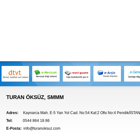
TURAN ÖKSÜZ, SMMM
Adres:
Kaynarca Mah. E-5 Yan Yol Cad. No:54 Kat:2 Ofis No:4 Pendik/İST
Tel:
0544 864 18 86
E-Posta:
info@turanoksuz.com