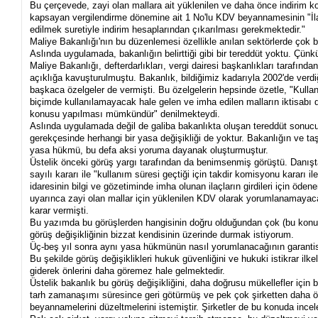
Bu çerçevede, zayi olan mallara ait yüklenilen ve daha önce indirim k
kapsayan vergilendirme dönemine ait 1 No'lu KDV beyannamesinin "İla
edilmek suretiyle indirim hesaplarından çıkarılması gerekmektedir."
Maliye Bakanlığı'nın bu düzenlemesi özellikle anılan sektörlerde çok b
Aslında uygulamada, bakanlığın belirttiği gibi bir tereddüt yoktu. Çünkü 
Maliye Bakanlığı, defterdarlıkları, vergi dairesi başkanlıkları tarafında
açıklığa kavuşturulmuştu. Bakanlık, bildiğimiz kadarıyla 2002'de verd
başkaca özelgeler de vermişti. Bu özelgelerin hepsinde özetle, "Kull
biçimde kullanılamayacak hale gelen ve imha edilen malların iktisabı d
konusu yapılması mümkündür" denilmekteydi.
Aslında uygulamada değil de galiba bakanlıkta oluşan tereddüt sonucu 
gerekçesinde herhangi bir yasa değişikliği de yoktur. Bakanlığın ve taş
yasa hükmü, bu defa aksi yoruma dayanak oluşturmuştur.
Üstelik önceki görüş yargı tarafından da benimsenmiş görüştü. Danış
sayılı kararı ile "kullanım süresi geçtiği için takdir komisyonu kararı il
idaresinin bilgi ve gözetiminde imha olunan ilaçların girdileri için ö
uyarınca zayi olan mallar için yüklenilen KDV olarak yorumlanamayacağ
karar vermişti.
Bu yazımda bu görüşlerden hangisinin doğru olduğundan çok (bu konu
görüş değişikliğinin bizzat kendisinin üzerinde durmak istiyorum.
Üç-beş yıl sonra aynı yasa hükmünün nasıl yorumlanacağının garantisi
Bu şekilde görüş değişiklikleri hukuk güvenliğini ve hukuki istikrar ilk
giderek önlerini daha göremez hale gelmektedir.
Üstelik bakanlık bu görüş değişikliğini, daha doğrusu mükellefler için 
tarh zamanaşımı süresince geri götürmüş ve pek çok şirketten daha önc
beyannamelerini düzeltmelerini istemiştir. Şirketler de bu konuda incele