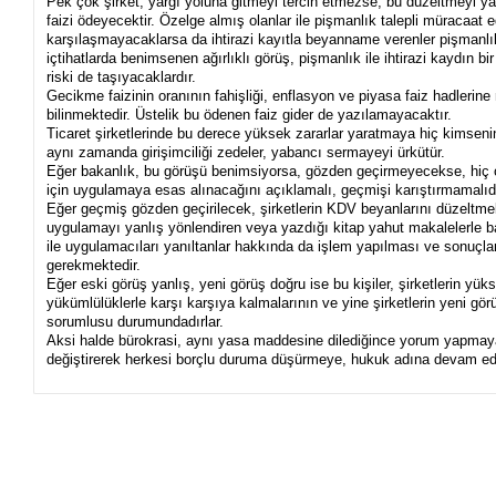
Pek çok şirket, yargı yoluna gitmeyi tercih etmezse, bu düzeltmeyi y
faizi ödeyecektir. Özelge almış olanlar ile pişmanlık talepli müracaat ed
karşılaşmayacaklarsa da ihtirazi kayıtla beyanname verenler pişmanlı
içtihatlarda benimsenen ağırlıklı görüş, pişmanlık ile ihtirazi kaydın 
riski de taşıyacaklardır.
Gecikme faizinin oranının fahişliği, enflasyon ve piyasa faiz hadlerin
bilinmektedir. Üstelik bu ödenen faiz gider de yazılamayacaktır.
Ticaret şirketlerinde bu derece yüksek zararlar yaratmaya hiç kimsenin
aynı zamanda girişimciliği zedeler, yabancı sermayeyi ürkütür.
Eğer bakanlık, bu görüşü benimsiyorsa, gözden geçirmeyecekse, hiç
için uygulamaya esas alınacağını açıklamalı, geçmişi karıştırmamalıdı
Eğer geçmiş gözden geçirilecek, şirketlerin KDV beyanlarını düzeltmel
uygulamayı yanlış yönlendiren veya yazdığı kitap yahut makalelerle b
ile uygulamacıları yanıltanlar hakkında da işlem yapılması ve sonuç
gerekmektedir.
Eğer eski görüş yanlış, yeni görüş doğru ise bu kişiler, şirketlerin yü
yükümlülüklerle karşı karşıya kalmalarının ve yine şirketlerin yeni gör
sorumlusu durumundadırlar.
Aksi halde bürokrasi, aynı yasa maddesine dilediğince yorum yapmaya
değiştirerek herkesi borçlu duruma düşürmeye, hukuk adına devam e