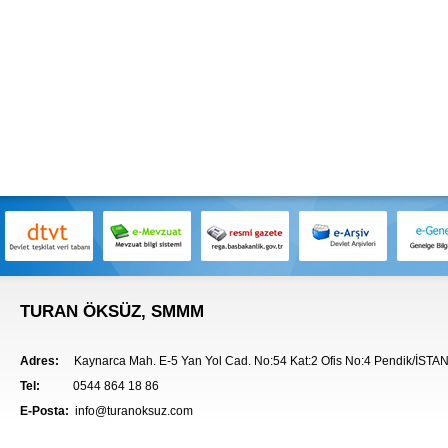
TURAN ÖKSÜZ, SMMM
Adres:
Kaynarca Mah. E-5 Yan Yol Cad. No:54 Kat:2 Ofis No:4 Pendik/İST
Tel:
0544 864 18 86
E-Posta:
info@turanoksuz.com