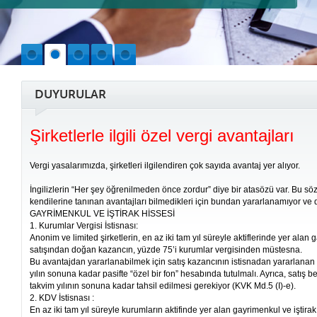
DUYURULAR
Şirketlerle ilgili özel vergi avantajları
Vergi yasalarımızda, şirketleri ilgilendiren çok sayıda avantaj yer alıyor.
İngilizlerin “Her şey öğrenilmeden önce zordur” diye bir atasözü var. Bu sözde
kendilerine tanınan avantajları bilmedikleri için bundan yararlanamıyor ve 
GAYRİMENKUL VE İŞTİRAK HİSSESİ
1. Kurumlar Vergisi İstisnası:
Anonim ve limited şirketlerin, en az iki tam yıl süreyle aktiflerinde yer alan 
satışından doğan kazancın, yüzde 75’i kurumlar vergisinden müstesna.
Bu avantajdan yararlanabilmek için satış kazancının istisnadan yararlanan kıs
yılın sonuna kadar pasifte “özel bir fon” hesabında tutulmalı. Ayrıca, satış bede
takvim yılının sonuna kadar tahsil edilmesi gerekiyor (KVK Md.5 (I)-e).
2. KDV İstisnası :
En az iki tam yıl süreyle kurumların aktifinde yer alan gayrimenkul ve iştir