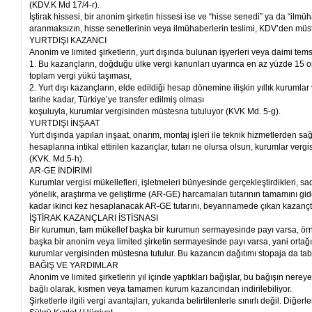
(KDV.K Md 17/4-r).
İştirak hissesi, bir anonim şirketin hissesi ise ve “hisse senedi” ya da “ilmüha
aranmaksızın, hisse senetlerinin veya ilmühaberlerin teslimi, KDV’den mü
YURTDIŞI KAZANCI
Anonim ve limited şirketlerin, yurt dışında bulunan işyerleri veya daimi temsilc
1. Bu kazançların, doğduğu ülke vergi kanunları uyarınca en az yüzde 15 or
toplam vergi yükü taşıması,
2. Yurt dışı kazançların, elde edildiği hesap dönemine ilişkin yıllık kuruml
tarihe kadar, Türkiye’ye transfer edilmiş olması
koşuluyla, kurumlar vergisinden müstesna tutuluyor (KVK Md. 5-g).
YURTDIŞI İNŞAAT
Yurt dışında yapılan inşaat, onarım, montaj işleri ile teknik hizmetlerden 
hesaplarına intikal ettirilen kazançlar, tutarı ne olursa olsun, kurumlar ver
(KVK. Md.5-h).
AR-GE İNDİRİMİ
Kurumlar vergisi mükellefleri, işletmeleri bünyesinde gerçekleştirdikleri, sa
yönelik, araştırma ve geliştirme (AR-GE) harcamaları tutarının tamamını gid
kadar ikinci kez hesaplanacak AR-GE tutarını, beyannamede çıkan kazançtan
İŞTİRAK KAZANÇLARI İSTİSNASI
Bir kurumun, tam mükellef başka bir kurumun sermayesinde payı varsa, örne
başka bir anonim veya limited şirketin sermayesinde payı varsa, yani ortağı
kurumlar vergisinden müstesna tutulur. Bu kazancın dağıtımı stopaja da tab
BAĞIŞ VE YARDIMLAR
Anonim ve limited şirketlerin yıl içinde yaptıkları bağışlar, bu bağışın nere
bağlı olarak, kısmen veya tamamen kurum kazancından indirilebiliyor.
Şirketlerle ilgili vergi avantajları, yukarıda belirtilenlerle sınırlı değil. Diğe